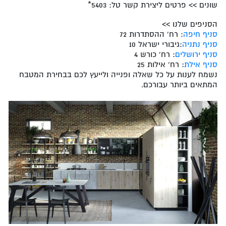
שונים >> פרטים ליצירת קשר טל: 5403*
הסניפים שלנו >>
סניף חיפה
: רח' ההסתדרות 72
סניף נתניה
:גיבורי ישראל 10
סניף ירושלים
: רח' כורש 4
סניף אילת
: רח' אילות 25
נשמח לענות על כל שאלה ופנייה ולייעץ לכם בבחירת המטבח
המתאים ביותר עבורכם.