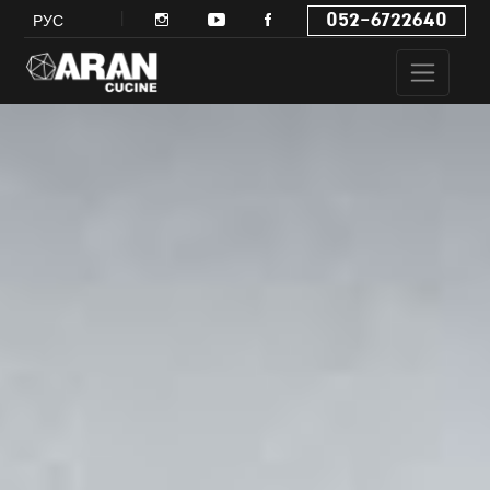
052-6722640
РУС