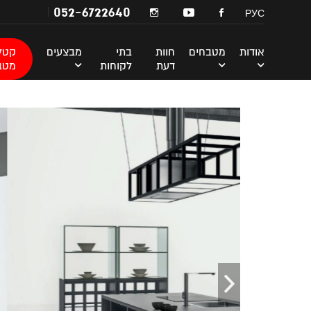
052-6722640
РУС
אודות
מטבחים
חוות
בתי
מבצעים
קטלו
דעת
לקוחות
מטב