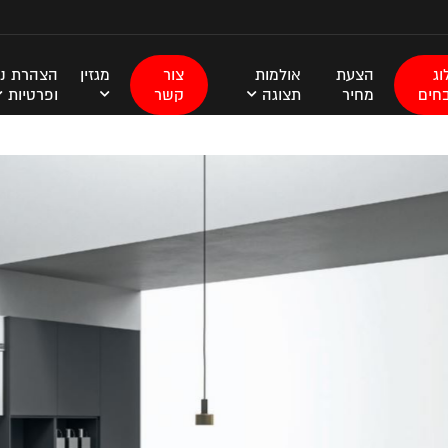
ג
הצעת
אולמות
צור
מגזין
הצהרת נג
חים
מחיר
תצוגה
קשר
ופרטיות