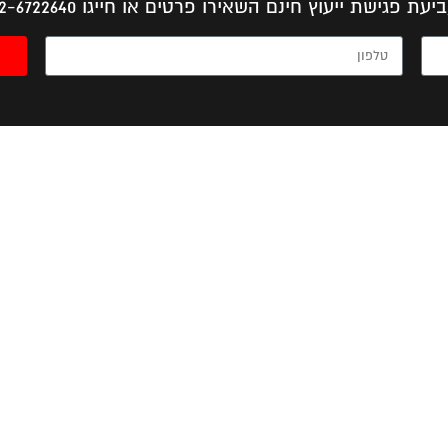
יעת פגישת ייעוץ חינם השאירו פרטים או חייגו 052-6722640