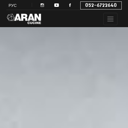
052-6722640
РУС