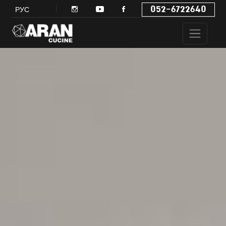
052-6722640
РУС