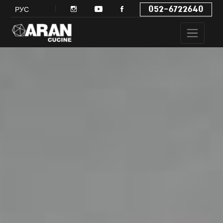
052-6722640
РУС