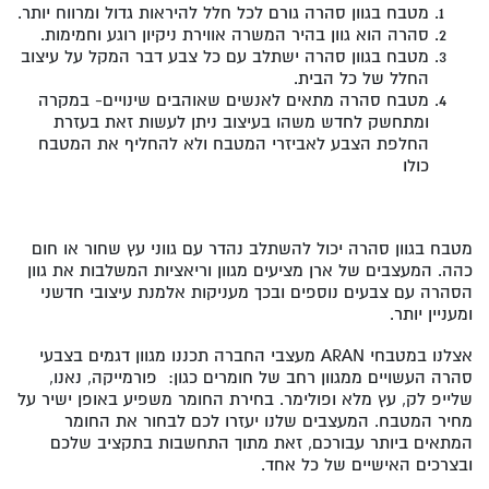
מטבח בגוון סהרה גורם לכל חלל להיראות גדול ומרווח יותר.
סהרה הוא גוון בהיר המשרה אווירת ניקיון רוגע וחמימות.
מטבח בגוון סהרה ישתלב עם כל צבע דבר המקל על עיצוב
החלל של כל הבית.
מטבח סהרה מתאים לאנשים שאוהבים שינויים- במקרה
ומתחשק לחדש משהו בעיצוב ניתן לעשות זאת בעזרת
החלפת הצבע לאביזרי המטבח ולא להחליף את המטבח
כולו
מטבח בגוון סהרה יכול להשתלב נהדר עם גווני עץ שחור או חום
כהה. המעצבים של ארן מציעים מגוון וריאציות המשלבות את גוון
הסהרה עם צבעים נוספים ובכך מעניקות אלמנת עיצובי חדשני
ומעניין יותר.
אצלנו במטבחי ARAN מעצבי החברה תכננו מגוון דגמים בצבעי
סהרה העשויים ממגוון רחב של חומרים כגון: פורמייקה, נאנו,
שלייפ לק, עץ מלא ופולימר. בחירת החומר משפיע באופן ישיר על
מחיר המטבח. המעצבים שלנו יעזרו לכם לבחור את החומר
המתאים ביותר עבורכם, זאת מתוך התחשבות בתקציב שלכם
ובצרכים האישיים של כל אחד.