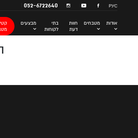
052-6722640
РУС
אודות
מטבחים
חוות
בתי
מבצעים
קטלו
דעת
לקוחות
מטב
ה