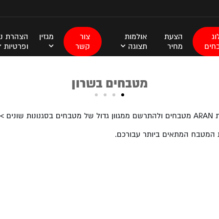
ג
הצעת
אולמות
צור
מגזין
הצהרת נג
חים
מחיר
תצוגה
קשר
ופרטיות
מטבחים בשרון
: 5403*
ת המטבח המתאים ביותר עבורכם.