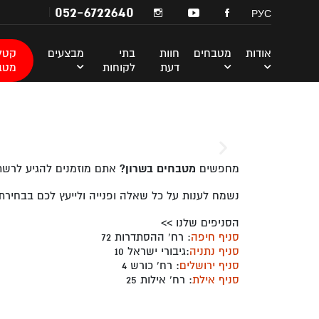
052-6722640
РУС
אודות
מטבחים
חוות
בתי
מבצעים
קטלו
דעת
לקוחות
מטב
מחפשים
מטבחים בשרון?
אתם מוזמנים להגיע לרשת ARAN מטבחים ולהתרשם ממגוון גדול של מטבחים בסגנונות שונים >> פרטים ליצירת קשר טל
נשמח לענות על כל שאלה ופנייה ולייעץ לכם בבחיר
הסניפים שלנו >>
סניף חיפה
: רח' ההסתדרות 72
סניף נתניה
:גיבורי ישראל 10
סניף ירושלים
: רח' כורש 4
סניף אילת
: רח' אילות 25