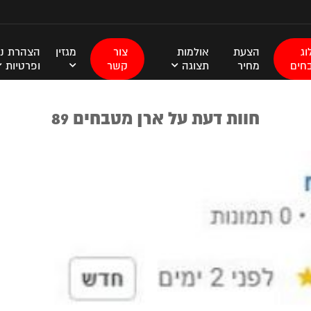
ג
הצעת
אולמות
צור
מגזין
הצהרת נג
חים
מחיר
תצוגה
קשר
ופרטיות
חוות דעת על ארן מטבחים 89