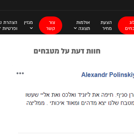
ג
הצעת
אולמות
צור
מגזין
הצהרת נג
חים
מחיר
תצוגה
קשר
ופרטיות
חוות דעת על מטבחים