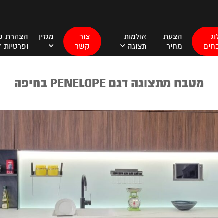
ג
הצעת
אולמות
צור
מגזין
הצהרת נג
חים
מחיר
תצוגה
קשר
ופרטיות
מטבח מתצוגה דגם PENELOPE בחיפה