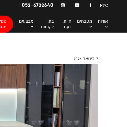
052-6722640
РУС
אודות
מטבחים
חוות
בתי
מבצעים
קטלו
דעת
לקוחות
מטב
7 בינואר 2026