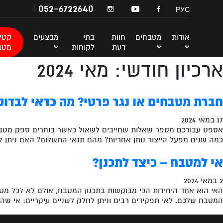
052-6722640
РУС
אודות
מטבחים
חוות
בתי
מבצעים
קטלו
דעת
לקוחות
מטב
ארכיון חודשי: מאי 2024
חברת מטבחים או נגר פרטי? מה כדאי לבדוק
17 במאי 2024
אספנו עבורכם מספר שאלות שחייבים לשאול כאשר בוחרים ספק מטבחי
כמה שנים מפעל הייצור נותן אחריות? מהם תנאי התשלום? האם ניתן 
אי למטבח – כיצד לתכנן?
2 במאי 2024
האי הוא אחד היחידות הכי מבוקשות בתכנון המטבח, אולם לא לכל מטב
המטבח שלכם. לאי תפקידים רבים וניתן לחלק לשניים עיקריים: אי שהוא