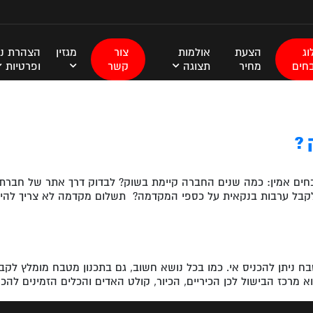
ג
הצעת
אולמות
צור
מגזין
הצהרת נג
חים
מחיר
תצוגה
קשר
ופרטיות
 ?
ם אמין: כמה שנים החברה קיימת בשוק? לבדוק דרך אתר של חברת ה
לקבל ערבות בנקאית על כספי המקדמה? תשלום מקדמה לא צריך להיות
ח ניתן להכניס אי. כמו בכל נושא חשוב, גם בתכנון מטבח מומלץ לק
 מרכז הבישול לכן הכיריים, הכיור, קולט האדים והכלים הזמינים להכ