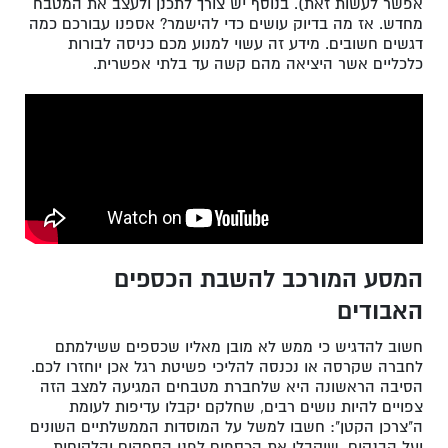
אפשר לעשות זאת). בנוסף יש צורך לתכנן ולעצב את המטבח
מחדש. אז מה בדיוק עושים כדי להישמר? אספנו עבורכם כמה
דגשים חשובים. מידע זה עשוי למנוע מכם כניסה לבורות
כלכליים אשר היציאה מהם קשה עד בלתי אפשרית.
המסע המורכב להשבת הכספים
האבודים
חשוב להדגיש כי ממש לא מובן מאליו שכספים ששילמתם
לחברה שקרסה או נכנסה להליכי פשיטת רגל אכן יוחזרו לכם.
הסיבה הראשונה היא שלחברת מטבחים המגיעה למצב הזה
צפויים להיות נושים רבים, שחלקם יקבלו עדיפות לעומת
ה"צרכן הקטן": חשבו למשל על המוסדות הממשלתיים השונים
ועל הבנקים, שיקבלו את הכספים לפני הספקים והלקוחות