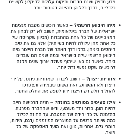
מדע מדויק ושגם חברות ותיקות עלולות להיקלע לקשיים
כלכליים, בדרך כלל הן תהיינה בטוחות יותר.
מיהו היבואן הרשמי?
–
כאשר רוכשים מטבח מנציגות
ישראלית של חברה בינלאומית, חשוב לא רק לבחון את
המאפיינים של כל אחת מהחברות (מכיוון שקריסה של
כל אחת מהן עלולה להיות בעייתית) אלא גם את טיב
היחסים ביניהן. בדקו דרך האתר של חברת הייצור מיהו
היבואן הרשמי שלה בישראל וכמה שנים הם עובדים
ביחד. כאשר גם כאן שיתוף פעולה ארוך שנים מקנה
לרוכשים שקט נפשי גדול יותר.
אחריות ייצרן? –
חשוב ליבדוק שאחריות ניתנת על ידי
היצרן ולא המשווק. זאת משום שבמידה ותצטרכו
להחליף חלק רק הייצרן ידע לספק את החלק החסר.
אילו סעיפים מפורטים בחוזה? –
חוזה הרכישה חייב
להיות הוגן, ברור וחד משמעי. ודאו שהחברה מפרטת
בהזמנה על כל יחידה של המטבח. על החוזה לכלול
כמה שיותר פרטים על המוצרים המוזמנים (דגם, מידות,
חומרי גלם, אחריות, גוון) ואת מועד האספקה של כל
מוצר.