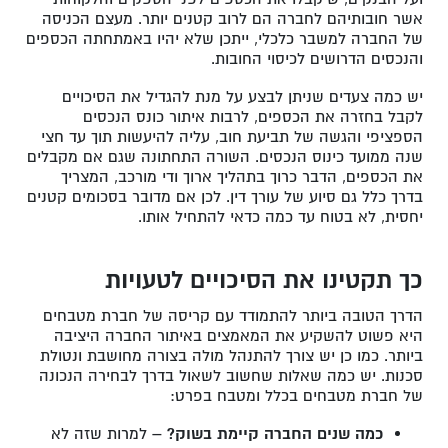
אשר חובותיהם לחברה הם לרוב קטנים יותר. מעצם הכניסה
של החברה למשבר כלכלי, ייתכן שלא יהיו באמתחתה הכספים
והנכסים הדרושים לכיסוי החובות.
יש כמה צעדים שניתן לבצע על מנת להגדיל את הסיכויים
לקבל בחזרה את הכספים, לרבות איתור כונס הנכסים
הספציפי והגשה של תביעת חוב, עליה להיעשות תוך עד חצי
שנה ממועד כינוס הנכסים. השורה התחתונה שגם אם מקבלים
את הכספים, הדבר כרוך בתהליך ארוך ודי מורכב, המצריך
בדרך כלל גם סיוע של עורך דין. לכן אם מדובר בסכומים קטנים
יחסית, לא בטוח עד כמה כדאי להתחיל אותו.
כך תקטינו את הסיכויים לטעויות
הדרך הטובה ביותר להתמודד עם קריסה של חברת מטבחים
היא פשוט להשקיע את המאמצים באיתור החברה היציבה
ביותר. כמו כן יש צורך להתנהל מולה בצורה מחושבת ונטולת
סכנות. יש כמה שאלות שחשוב לשאול בדרך לבחירה הנכונה
של חברת מטבחים בכלל ומטבח בפרט:
כמה שנים החברה קיימת בשוק? –
למרות שזה לא