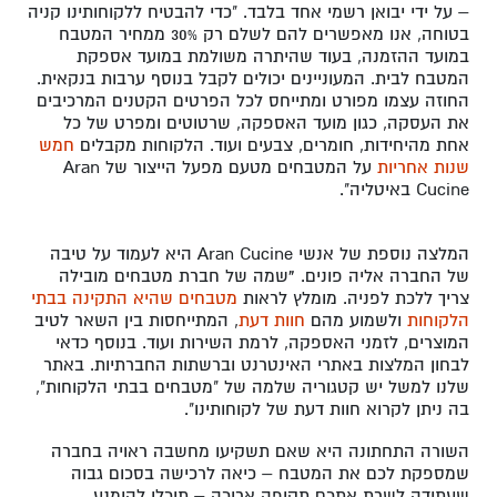
– על ידי יבואן רשמי אחד בלבד. "כדי להבטיח ללקוחותינו קניה
בטוחה, אנו מאפשרים להם לשלם רק 30% ממחיר המטבח
במועד ההזמנה, בעוד שהיתרה משולמת במועד אספקת
המטבח לבית. המעוניינים יכולים לקבל בנוסף ערבות בנקאית.
החוזה עצמו מפורט ומתייחס לכל הפרטים הקטנים המרכיבים
את העסקה, כגון מועד האספקה, שרטוטים ומפרט של כל
אחת מהיחידות, חומרים, צבעים ועוד. הלקוחות מקבלים
חמש
שנות אחריות
על המטבחים מטעם מפעל הייצור של Aran
Cucine באיטליה".
המלצה נוספת של אנשי Aran Cucine היא לעמוד על טיבה
של החברה אליה פונים.
"
שמה של חברת מטבחים מובילה
צריך ללכת לפניה. מומלץ לראות
מטבחים שהיא התקינה בבתי
הלקוחות
ולשמוע מהם
חוות דעת
, המתייחסות בין השאר לטיב
המוצרים, לזמני האספקה, לרמת השירות ועוד. בנוסף כדאי
לבחון המלצות באתרי האינטרנט וברשתות החברתיות. באתר
שלנו למשל יש קטגוריה שלמה של "מטבחים בבתי הלקוחות",
בה ניתן לקרוא חוות דעת של לקוחותינו".
השורה התחתונה היא שאם תשקיעו מחשבה ראויה בחברה
שמספקת לכם את המטבח – כיאה לרכישה בסכום גבוה
שעתידה לשרת אתכם תקופה ארוכה – תוכלו להימנע