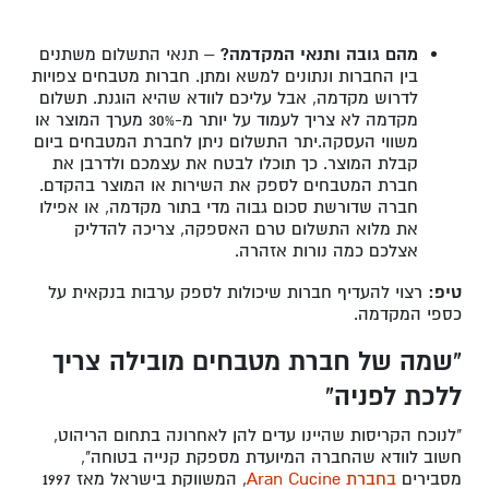
מהם גובה ותנאי המקדמה?
– תנאי התשלום משתנים
בין החברות ונתונים למשא ומתן. חברות מטבחים צפויות
לדרוש מקדמה, אבל עליכם לוודא שהיא הוגנת. תשלום
מקדמה לא צריך לעמוד על יותר מ-30% מערך המוצר או
משווי העסקה.יתר התשלום ניתן לחברת המטבחים ביום
קבלת המוצר. כך תוכלו לבטח את עצמכם ולדרבן את
חברת המטבחים לספק את השירות או המוצר בהקדם.
חברה שדורשת סכום גבוה מדי בתור מקדמה, או אפילו
את מלוא התשלום טרם האספקה, צריכה להדליק
אצלכם כמה נורות אזהרה.
טיפ:
רצוי להעדיף חברות שיכולות לספק ערבות בנקאית על
כספי המקדמה.
"שמה של חברת מטבחים מובילה צריך
ללכת לפניה"
"לנוכח הקריסות שהיינו עדים להן לאחרונה בתחום הריהוט,
חשוב לוודא שהחברה המיועדת מספקת קנייה בטוחה",
מסבירים
בחברת Aran Cucine
, המשווקת בישראל מאז 1997