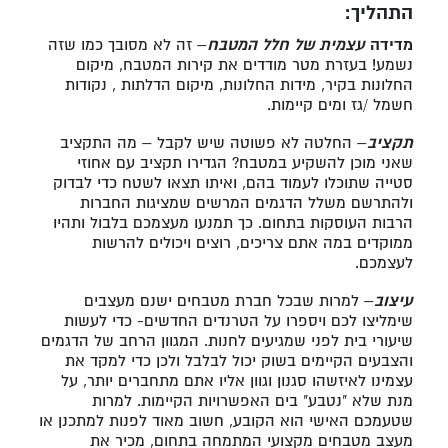
התהליך:
מדידה
עצמית של חלל המטבח
– זה לא מסובך כמו שזה
נשמע! בעזרת מטר מודדים את קירות המטבח, מיקום
החלונות בקיר, מידות החלונות, מיקום הדלתות , נקודות
חשמל /גז ומים קיימות.
תקציב
– החלטה לא פשוטה שיש לקבל – מה התקציב
שאני מוכן להשקיע במטבח? הגדירו תקציב עם אחוזי
סטייה שתוכלו לעמוד בהם, ואיתו תצאו לשטח כדי לבדוק
ולהתרשם משלל הדגמים המרשים שמציגות החברות
הרבות העוסקות בתחום. כך תמנעו מעצמכם בלבול ותהיו
ממוקדים במה אתם צריכים, רוצים ויכולים להרשות
לעצמכם.
עיצוב
– למרות שבכל חברת מטבחים ישנם מעצבים
שימליצו לכם ויספרו על הטרנדים החדשים- כדי לעשות
שיעורי בית לפני שמגיעים לחנות. המגוון הרחב של הדגמים
והצבעים הקיימים בשוק יכול לבלבל ולכן כדי למקד את
עצמינו לאיזשהו סגנון וגוון אליו אתם מתחברים יותר, על
מנת שלא "נטבע" בים האפשרויות הקיימות.
למרות
שטעמכם האישי הוא הקובע, חשוב מאוד לפנות למתכנן או
מעצב מטבחים מקצועי המתמחה בתחום, מכיר את